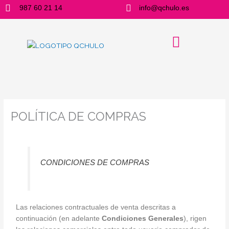
Ir
987 60 21 14
info@qchulo.es
al
contenido
POLÍTICA DE COMPRAS
CONDICIONES DE COMPRAS
Las relaciones contractuales de venta descritas a
continuación (en adelante
Condiciones Generales
), rigen