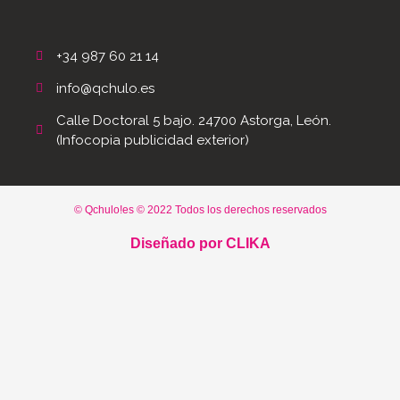
+34 987 60 21 14
info@qchulo.es
Calle Doctoral 5 bajo. 24700 Astorga, León.
(Infocopia publicidad exterior)
© Qchulo!es © 2022 Todos los derechos reservados
Diseñado por
CLIKA