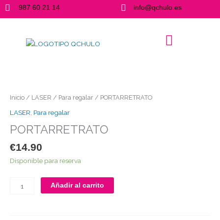
Ir
987 60 21 14
info@qchulo.es
al
contenido
PORTARRETRATO
cantidad
Inicio
/
LASER
/
Para regalar
/ PORTARRETRATO
LASER
,
Para regalar
PORTARRETRATO
€
14.90
Disponible para reserva
Añadir al carrito