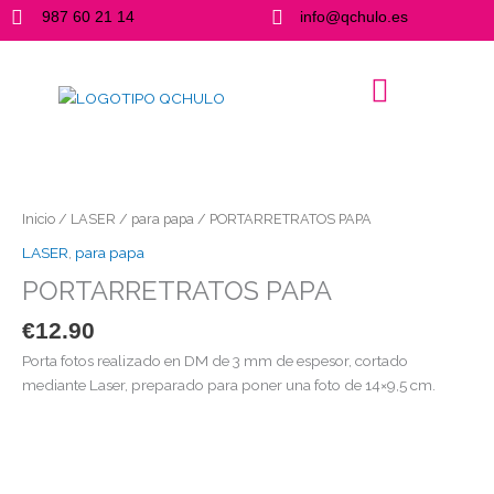
Ir
987 60 21 14
info@qchulo.es
al
contenido
PORTARRETRATOS
PAPA
cantidad
Inicio
/
LASER
/
para papa
/ PORTARRETRATOS PAPA
LASER
,
para papa
PORTARRETRATOS PAPA
€
12.90
Porta fotos realizado en DM de 3 mm de espesor, cortado
mediante Laser, preparado para poner una foto de 14×9,5 cm.