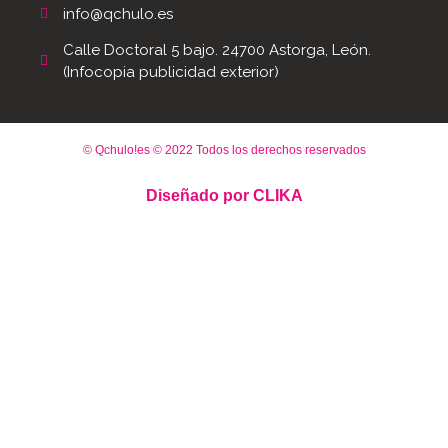
info@qchulo.es
Calle Doctoral 5 bajo. 24700 Astorga, León.
(Infocopia publicidad exterior)
© Qchulo!es © 2022 Todos los derechos reservados
Diseñado por
CLIKA