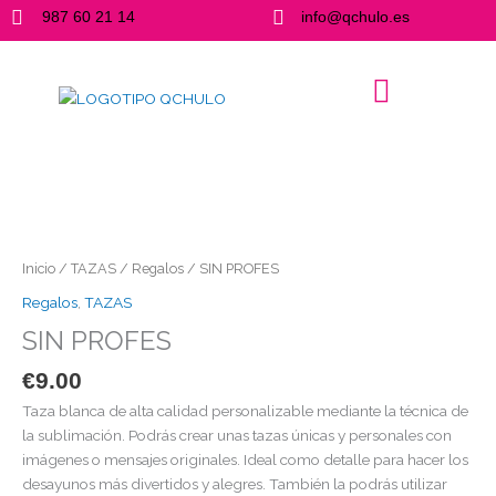
Ir
987 60 21 14
info@qchulo.es
al
contenido
SIN
PROFES
cantidad
Inicio
/
TAZAS
/
Regalos
/ SIN PROFES
Regalos
,
TAZAS
SIN PROFES
€
9.00
Taza blanca de alta calidad personalizable mediante la técnica de
la sublimación. Podrás crear unas tazas únicas y personales con
imágenes o mensajes originales. Ideal como detalle para hacer los
desayunos más divertidos y alegres. También la podrás utilizar