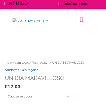
Ir
987 60 21 14
info@qchulo.es
al
contenido
UN
DÍA
MARAVILLOSO
cantidad
Inicio
/
camisetas
/
Para regalar
/ UN DÍA MARAVILLOSO
camisetas
,
Para regalar
UN DÍA MARAVILLOSO
€
12.00