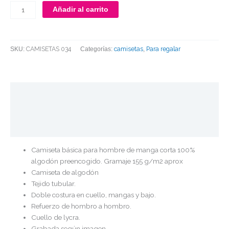
Añadir al carrito
CAMISETAS 034
camisetas
Para regalar
SKU:
Categorías:
,
Descripción
Información adicional
Valoraciones (0)
Camiseta básica para hombre de manga corta 100%
algodón preencogido. Gramaje 155 g/m2 aprox
Camiseta de algodón
Tejido tubular.
Doble costura en cuello, mangas y bajo.
Refuerzo de hombro a hombro.
Cuello de lycra.
Grabada según imagen