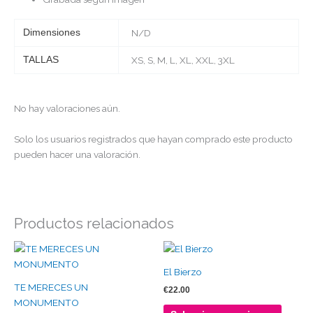
Dimensiones
N/D
TALLAS
XS, S, M, L, XL, XXL, 3XL
No hay valoraciones aún.
Solo los usuarios registrados que hayan comprado este producto
pueden hacer una valoración.
Productos relacionados
Este
Este
producto
produc
El Bierzo
tiene
tiene
TE MERECES UN
€
22.00
múltiples
múltipl
MONUMENTO
variantes.
variante