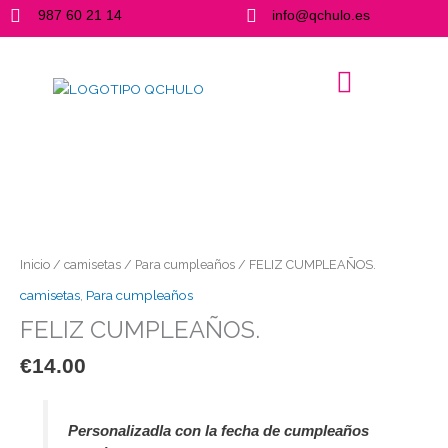
Ir
987 60 21 14
info@qchulo.es
al
contenido
FELIZ
CUMPLEAÑOS.
cantidad
Inicio
/
camisetas
/
Para cumpleaños
/ FELIZ CUMPLEAÑOS.
camisetas
,
Para cumpleaños
FELIZ CUMPLEAÑOS.
€
14.00
Personalizadla con la fecha de cumpleaños