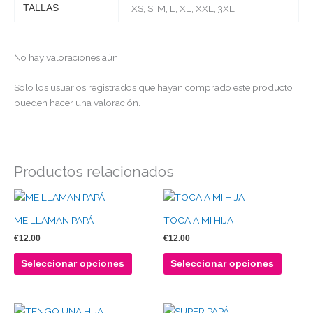
TALLAS
XS, S, M, L, XL, XXL, 3XL
No hay valoraciones aún.
Solo los usuarios registrados que hayan comprado este producto
pueden hacer una valoración.
Productos relacionados
Este
Este
producto
produc
ME LLAMAN PAPÁ
TOCA A MI HIJA
tiene
tiene
€
12.00
€
12.00
múltiples
múltipl
variantes.
variante
Seleccionar opciones
Seleccionar opciones
Las
Las
opciones
opcion
se
se
Este
Este