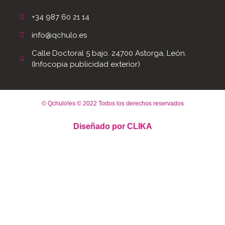
+34 987 60 21 14
info@qchulo.es
Calle Doctoral 5 bajo. 24700 Astorga, León.
(Infocopia publicidad exterior)
© Qchulo!es © 2022 Todos los derechos reservados
Diseñado por
CLIKA