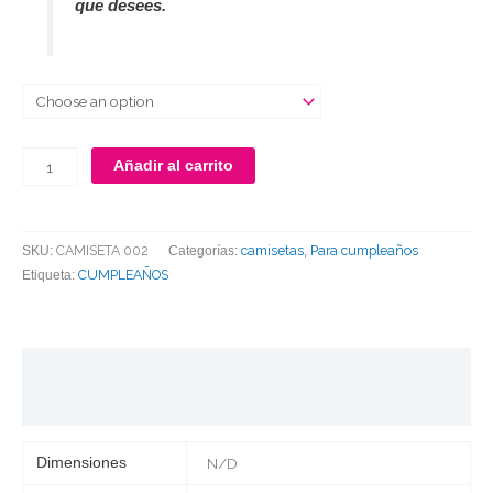
que desees.
Añadir al carrito
CAMISETA 002
camisetas
Para cumpleaños
SKU:
Categorías:
,
CUMPLEAÑOS
Etiqueta:
Información adicional
Valoraciones (0)
Dimensiones
N/D