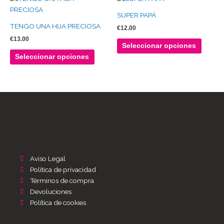
pueden
puede
producto
produc
SUPER PAPÁ
elegir
elegir
tiene
tiene
TENGO UNA HIJA PRECIOSA
en
en
€
12.00
múltiples
múltipl
la
la
€
13.00
variantes.
variante
Seleccionar opciones
página
página
Las
Las
Seleccionar opciones
de
de
opciones
opcion
producto
produc
se
se
pueden
puede
elegir
elegir
en
en
la
la
página
página
de
de
producto
produc
Aviso Legal
Política de privacidad
Términos de compra
Devoluciones
Política de cookies