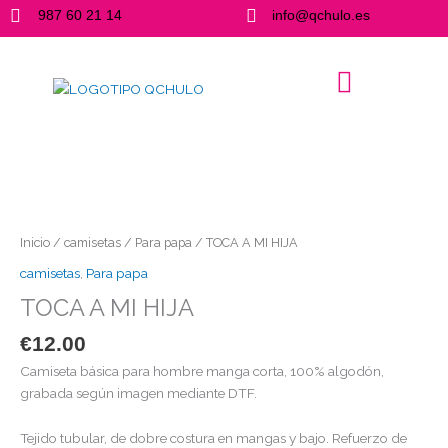
Ir
987 60 21 14
info@qchulo.es
al
contenido
TOCA
A
MI
HIJA
cantidad
Inicio
/
camisetas
/
Para papa
/ TOCA A MI HIJA
camisetas
,
Para papa
TOCA A MI HIJA
€
12.00
Camiseta básica para hombre manga corta, 100% algodón,
grabada según imagen mediante DTF.
Tejido tubular, de dobre costura en mangas y bajo. Refuerzo de