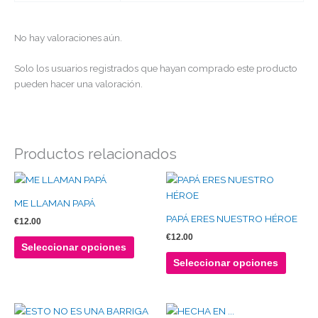
No hay valoraciones aún.
Solo los usuarios registrados que hayan comprado este producto
pueden hacer una valoración.
Productos relacionados
Este
Este
producto
produc
ME LLAMAN PAPÁ
tiene
tiene
PAPÁ ERES NUESTRO HÉROE
€
12.00
múltiples
múltipl
€
12.00
variantes.
variante
Seleccionar opciones
Las
Las
Seleccionar opciones
opciones
opcion
se
se
pueden
puede
Este
Este