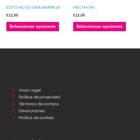
elegir
elegir
producto
produc
ESTO NO ES UNA BARRIGA
HECHA EN …
en
en
tiene
tiene
la
la
€
12.00
€
12.00
múltiples
múltipl
página
página
variantes.
variante
Seleccionar opciones
Seleccionar opciones
de
de
Las
Las
producto
produc
opciones
opcion
se
se
pueden
puede
elegir
elegir
en
en
la
la
página
página
de
de
Aviso Legal
producto
produc
Política de privacidad
Términos de compra
Devoluciones
Política de cookies