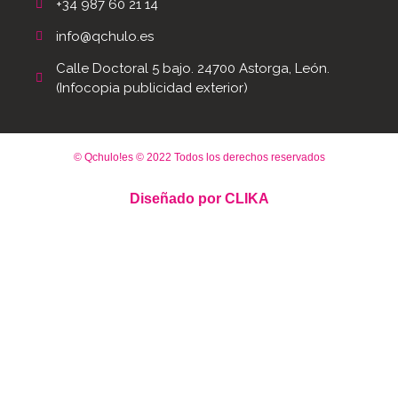
+34 987 60 21 14
info@qchulo.es
Calle Doctoral 5 bajo. 24700 Astorga, León.
(Infocopia publicidad exterior)
© Qchulo!es © 2022 Todos los derechos reservados
Diseñado por
CLIKA